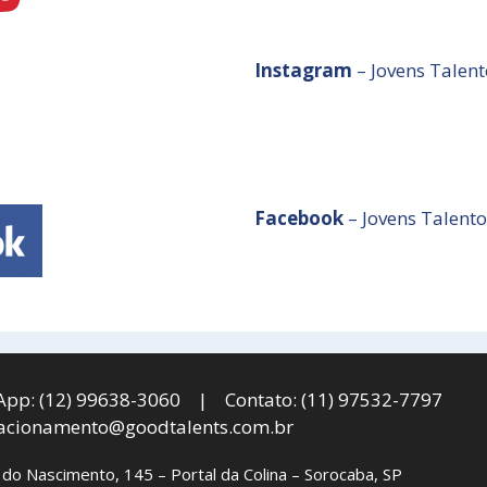
Instagram
– Jovens Talent
Facebook
– Jovens Talento
pp: (12) 99638-3060 | Contato: (11) 97532-7797
lacionamento@goodtalents.com.br
 do Nascimento, 145 – Portal da Colina – Sorocaba, SP