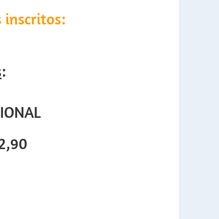
inscritos:
s
:
IONAL
12,90