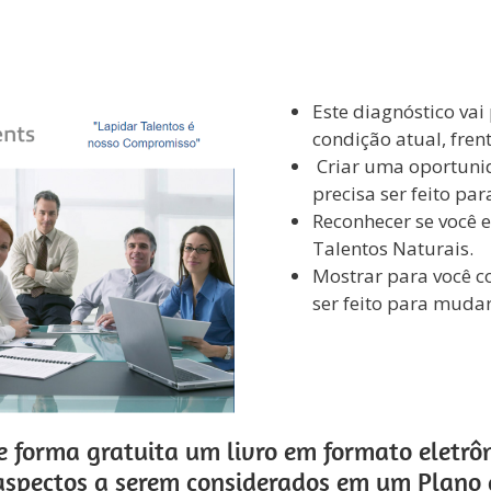
a gratuita um diagnóstico para conhecer a
Carreira Profissional
Este diagnóstico vai
condição atual, fre
Criar uma oportunid
precisa ser feito pa
Reconhecer se você
Talentos Naturais.
Mostrar para você co
ser feito para mudar
 forma gratuita um livro em formato eletrô
 aspectos a serem considerados em um Plano d