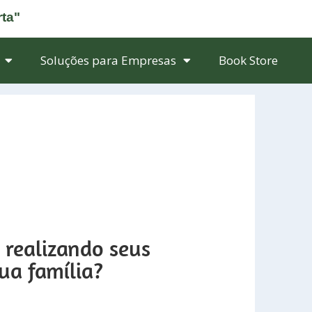
rta"
Soluções para Empresas
Book Store
 realizando seus
ua família?