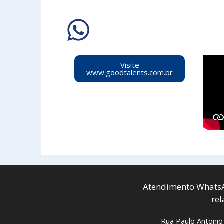
Visite
www.goodtalents.com.br
Atendimento WhatsA
re
Rua Paulo Antonio